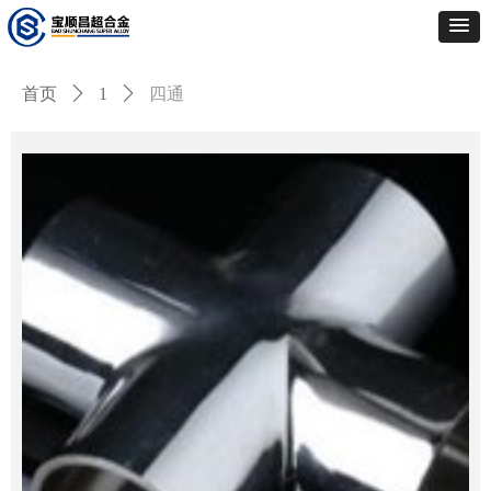
首页
ꄲ
1
ꄲ
四通